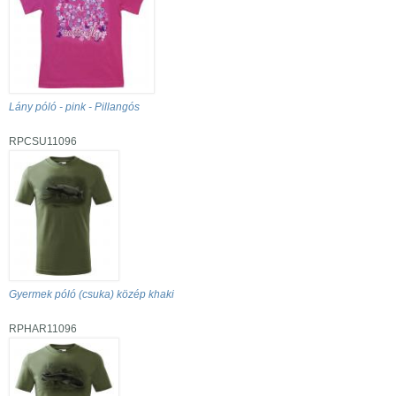
Lány póló - pink - Pillangós
RPCSU11096
Gyermek póló (csuka) közép khaki
RPHAR11096