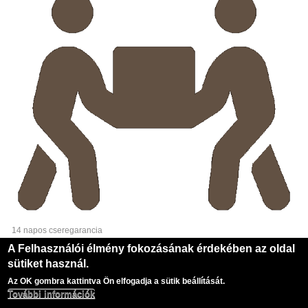
14 napos cseregarancia
A Felhasználói élmény fokozásának érdekében az oldal
sütiket használ.
Copyright © 2026, Pampress Kft.
Az OK gombra kattintva Ön elfogadja a sütik beállítását.
Designed by Zymphonies theme
További információk