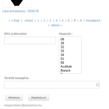
Lány tornadressz - FEKETE
Oldalak
« Első
‹ Előző
1
2
3
4
5
6
7
8
Következő ›
Utolsó »
SKU (cikkszám)
Alapszín :
Termék kategória
megrendeles@pampress.hu