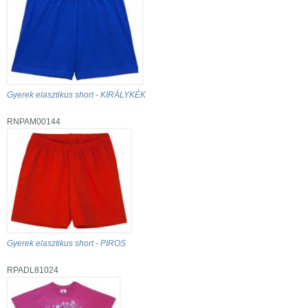
Gyerek elasztikus short - KIRÁLYKÉK
RNPAM00144
Gyerek elasztikus short - PIROS
RPADL81024