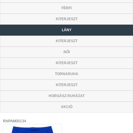
FÉRFI
KITERJESZT
LÁNY
KITERJESZT
NŐI
KITERJESZT
TORNARUHA
KITERJESZT
HORGÁSZ RUHÁZAT
AKCIÓ
RNPAM00134