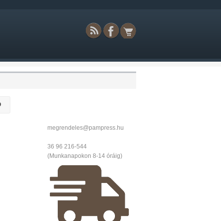
Ó
megrendeles@pampress.hu
36 96 216-544
(Munkanapokon 8-14 óráig)