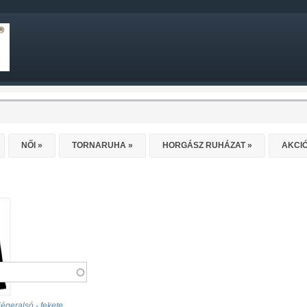
NŐI
»
TORNARUHA
»
HORGÁSZ RUHÁZAT
»
AKCI
 jégeralsó - fekete