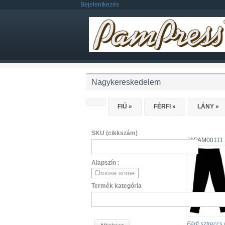
Ugrás a tartalomra
Bejelentkezés
Nagykereskedelem
HOME
FIÚ
»
FÉRFI
»
LÁNY
»
SKU (cikkszám)
JAPAM00111
Alapszín :
Termék kategória
Férfi sztreccs