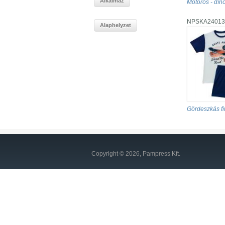
Motoros - dí
NPSKA24013
Gördeszkás f
Copyright © 2026, Pampress Kft.