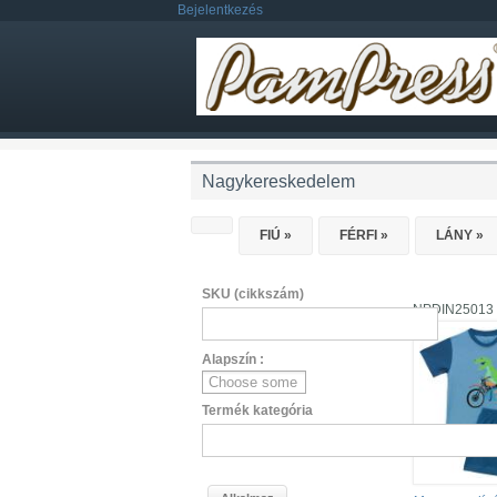
Ugrás a tartalomra
Bejelentkezés
Nagykereskedelem
HOME
FIÚ
»
FÉRFI
»
LÁNY
»
SKU (cikkszám)
NPDIN25013
Alapszín :
Termék kategória