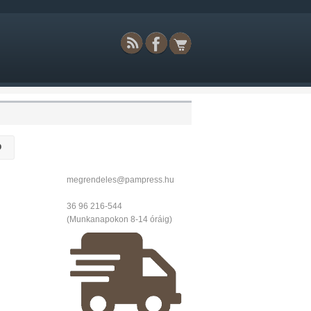
Ó
megrendeles@pampress.hu
36 96 216-544
(Munkanapokon 8-14 óráig)