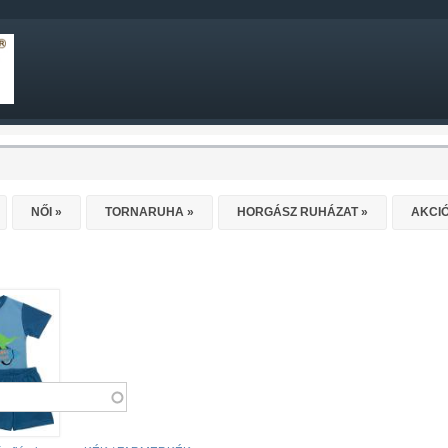
NŐI
»
TORNARUHA
»
HORGÁSZ RUHÁZAT
»
AKCI