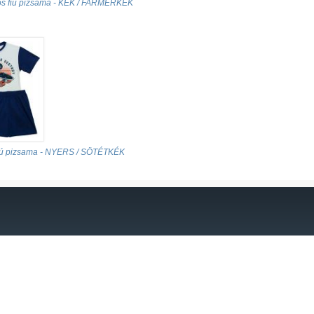
nós fiú pizsama - KÉK / FARMERKÉK
iú pizsama - NYERS / SÖTÉTKÉK