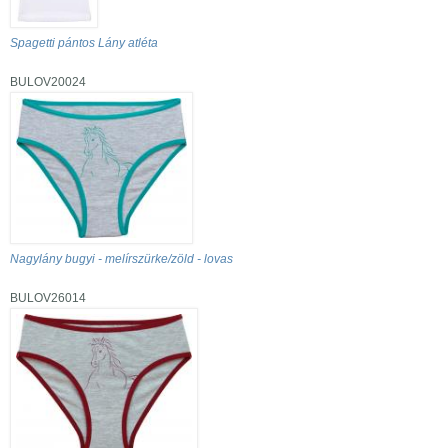
Spagetti pántos Lány atléta
BULOV20024
Nagylány bugyi - melírszürke/zöld - lovas
BULOV26014