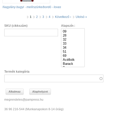
Nagylány bugyi - melírszürke/bordó - lovas
Oldalak
1
2
3
4
Következő ›
Utolsó »
SKU (cikkszám)
Alapszín :
Termék kategória
megrendeles@pampress.hu
36 96 216-544 (Munkanapokon 8-14 óráig)