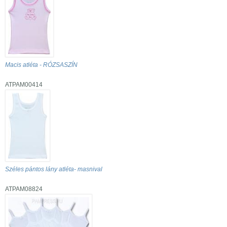
Macis atléta - RÓZSASZÍN
ATPAM00414
Széles pántos lány atléta- masnival
ATPAM08824