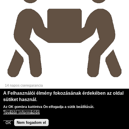
14 napos cseregarancia
A Felhasználói élmény fokozásának érdekében az oldal
sütiket használ.
Copyright © 2026, Pampress Kft.
Az OK gombra kattintva Ön elfogadja a sütik beállítását.
Designed by Zymphonies theme
További információk
OK
Nem fogadom el