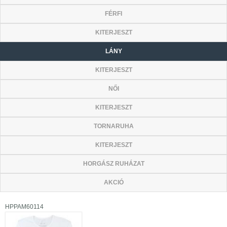
FÉRFI
KITERJESZT
LÁNY
KITERJESZT
NŐI
KITERJESZT
TORNARUHA
KITERJESZT
HORGÁSZ RUHÁZAT
AKCIÓ
HPPAM60114