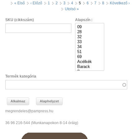
Oldalak
« Első
‹ Előző
1
2
3
4
5
6
7
8
Következő ›
Utolsó »
SKU (cikkszám)
Alapszín :
Termék kategória
megrendeles@pampress.hu
36 96 216-544 (Munkanapokon 8-14 óráig)