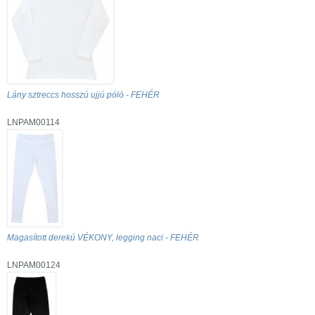
Lány sztreccs hosszú ujjú póló - FEHÉR
LNPAM00114
Magasított derekú VÉKONY, legging naci - FEHÉR
LNPAM00124