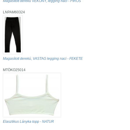
Magasított derekú VÉKONY, legging naci - PIROS
LNPAM60324
Magasított derekú, VASTAG legging naci - FEKETE
MTÖKO25014
Elasztikus Lányka topp - NATUR