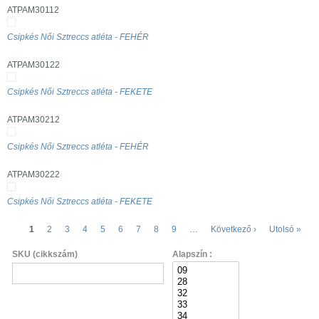
ATPAM30112
Csipkés Női Sztreccs atléta - FEHÉR
ATPAM30122
Csipkés Női Sztreccs atléta - FEKETE
ATPAM30212
Csipkés Női Sztreccs atléta - FEHÉR
ATPAM30222
Csipkés Női Sztreccs atléta - FEKETE
Oldalak
1
2
3
4
5
6
7
8
9
…
Következő ›
Utolsó »
SKU (cikkszám)
Alapszín :