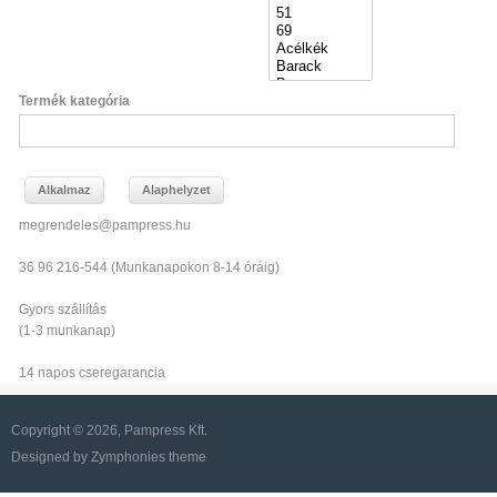
Termék kategória
megrendeles@pampress.hu
36 96 216-544 (Munkanapokon 8-14 óráig)
Gyors szállítás
(1-3 munkanap)
14 napos cseregarancia
Copyright © 2026, Pampress Kft.
Designed by Zymphonies theme