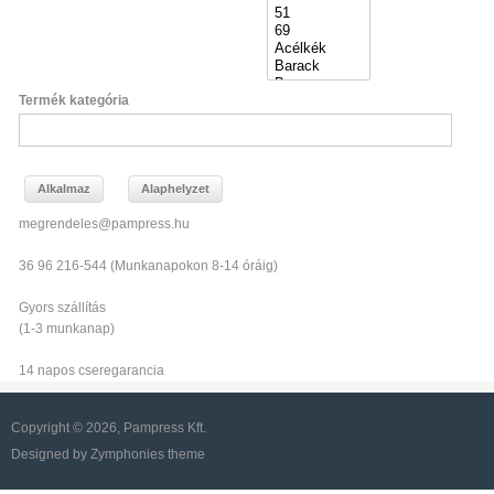
Termék kategória
megrendeles@pampress.hu
36 96 216-544 (Munkanapokon 8-14 óráig)
Gyors szállítás
(1-3 munkanap)
14 napos cseregarancia
Copyright © 2026, Pampress Kft.
Designed by Zymphonies theme