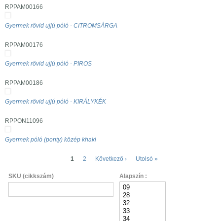
RPPAM00166
Gyermek rövid ujjú póló - CITROMSÁRGA
RPPAM00176
Gyermek rövid ujjú póló - PIROS
RPPAM00186
Gyermek rövid ujjú póló - KIRÁLYKÉK
RPPON11096
Gyermek póló (ponty) közép khaki
Oldalak
1
2
Következő ›
Utolsó »
SKU (cikkszám)
Alapszín :