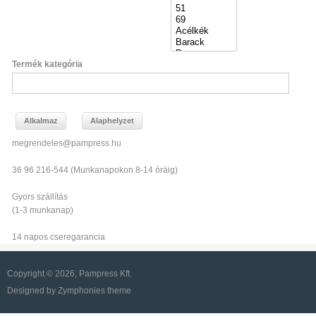
Termék kategória
megrendeles@pampress.hu
36 96 216-544 (Munkanapokon 8-14 óráig)
Gyors szállítás
(1-3 munkanap)
14 napos cseregarancia
Copyright © 2026, Pampress Kft.
Designed by Zymphonies theme